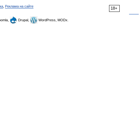
ка
,
Реклама на сайте
18+
omla,
Drupal,
WordPress, MODx.