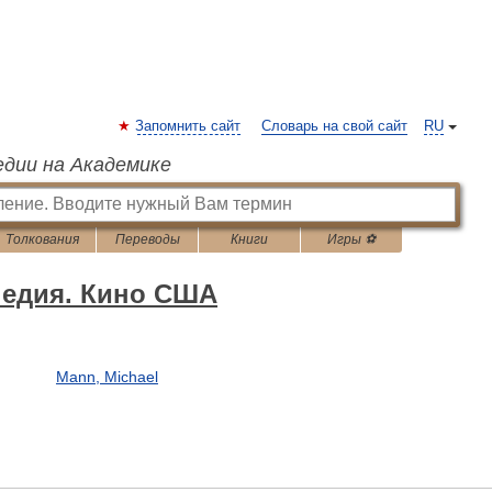
Запомнить сайт
Словарь на свой сайт
RU
едии на Академике
Толкования
Переводы
Книги
Игры ⚽
педия. Кино США
Mann, Michael